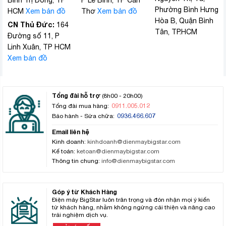
Bình Trị Đông, TP
P Lê Bình, TP Cần
Phường Bình Hưng
HCM
Xem bản đồ
Thơ
Xem bản đồ
Hòa B, Quận Bình
CN Thủ Đức:
164
Tân, TP.HCM
Đường số 11, P
Linh Xuân, TP HCM
Xem bản đồ
Tổng đài hỗ trợ
(8h00 - 20h00)
0911.005.012
Tổng đài mua hàng:
0936.466.607
Bảo hành - Sửa chữa:
Email liên hệ
Kinh doanh:
kinhdoanh@dienmaybigstar.com
Kế toán:
ketoan@dienmaybigstar.com
Thông tin chung:
info@dienmaybigstar.com
Góp ý từ Khách Hàng
Điện máy BigStar luôn trân trọng và đón nhận mọi ý kiến
từ khách hàng, nhằm không ngừng cải thiện và nâng cao
trải nghiệm dịch vụ.