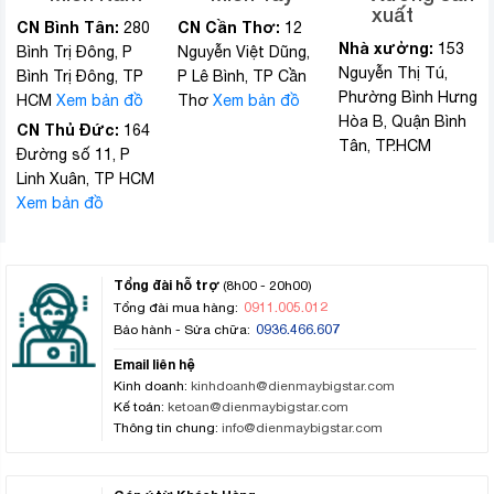
xuất
CN Bình Tân:
CN Cần Thơ:
280
12
Nhà xưởng:
153
Bình Trị Đông, P
Nguyễn Việt Dũng,
Nguyễn Thị Tú,
Bình Trị Đông, TP
P Lê Bình, TP Cần
Phường Bình Hưng
HCM
Xem bản đồ
Thơ
Xem bản đồ
Hòa B, Quận Bình
CN Thủ Đức:
164
Tân, TP.HCM
Đường số 11, P
Linh Xuân, TP HCM
Xem bản đồ
Tổng đài hỗ trợ
(8h00 - 20h00)
0911.005.012
Tổng đài mua hàng:
0936.466.607
Bảo hành - Sửa chữa:
Email liên hệ
Kinh doanh:
kinhdoanh@dienmaybigstar.com
Kế toán:
ketoan@dienmaybigstar.com
Thông tin chung:
info@dienmaybigstar.com