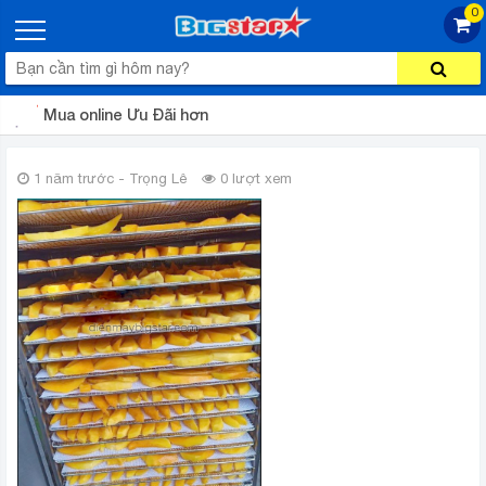
0
Mua online Ưu Đãi hơn
1 năm trước - Trọng Lê
0 lượt xem