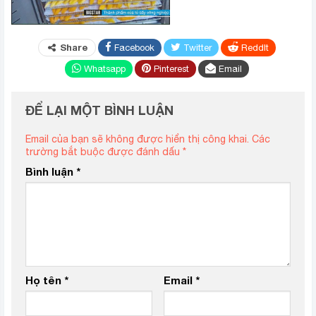
Share
Facebook
Twitter
ReddIt
Whatsapp
Pinterest
Email
ĐỂ LẠI MỘT BÌNH LUẬN
Email của bạn sẽ không được hiển thị công khai.
Các
trường bắt buộc được đánh dấu
*
Bình luận
*
Họ tên
*
Email
*