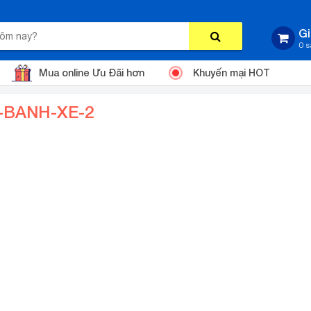
Gi
0 
Mua online Ưu Đãi hơn
Khuyến mại HOT
-BANH-XE-2