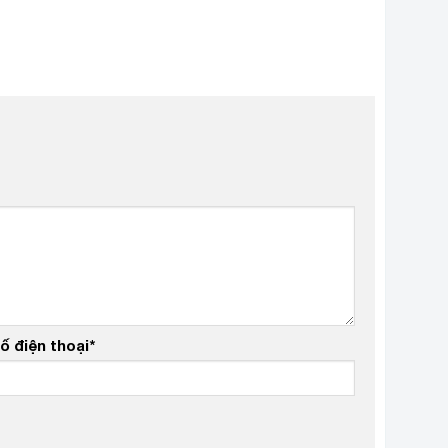
ố điện thoại
*