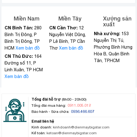
Miền Nam
Miền Tây
Xưởng sản
xuất
CN Bình Tân:
CN Cần Thơ:
280
12
Nhà xưởng:
153
Bình Trị Đông, P
Nguyễn Việt Dũng,
Nguyễn Thị Tú,
Bình Trị Đông, TP
P Lê Bình, TP Cần
Phường Bình Hưng
HCM
Xem bản đồ
Thơ
Xem bản đồ
Hòa B, Quận Bình
CN Thủ Đức:
164
Tân, TP.HCM
Đường số 11, P
Linh Xuân, TP HCM
Xem bản đồ
Tổng đài hỗ trợ
(8h00 - 20h00)
0911.005.012
Tổng đài mua hàng:
0936.466.607
Bảo hành - Sửa chữa:
Email liên hệ
Kinh doanh:
kinhdoanh@dienmaybigstar.com
Kế toán:
ketoan@dienmaybigstar.com