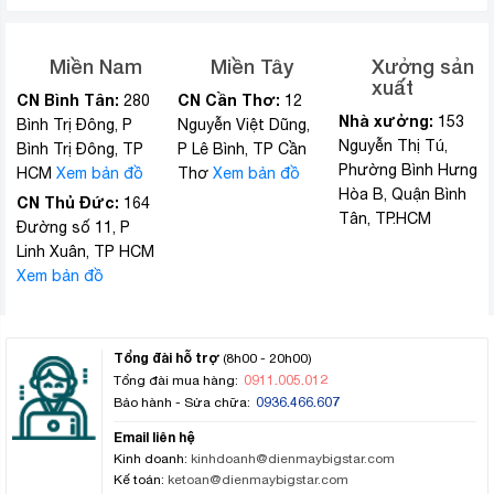
Miền Nam
Miền Tây
Xưởng sản
xuất
CN Bình Tân:
CN Cần Thơ:
280
12
Nhà xưởng:
153
Bình Trị Đông, P
Nguyễn Việt Dũng,
Nguyễn Thị Tú,
Bình Trị Đông, TP
P Lê Bình, TP Cần
Phường Bình Hưng
HCM
Xem bản đồ
Thơ
Xem bản đồ
Hòa B, Quận Bình
CN Thủ Đức:
164
Tân, TP.HCM
Đường số 11, P
Linh Xuân, TP HCM
Xem bản đồ
Tổng đài hỗ trợ
(8h00 - 20h00)
0911.005.012
Tổng đài mua hàng:
0936.466.607
Bảo hành - Sửa chữa:
Email liên hệ
Kinh doanh:
kinhdoanh@dienmaybigstar.com
Kế toán:
ketoan@dienmaybigstar.com