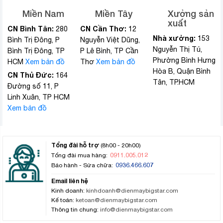
Miền Nam
Miền Tây
Xưởng sản
xuất
CN Bình Tân:
CN Cần Thơ:
280
12
Nhà xưởng:
153
Bình Trị Đông, P
Nguyễn Việt Dũng,
Nguyễn Thị Tú,
Bình Trị Đông, TP
P Lê Bình, TP Cần
Phường Bình Hưng
HCM
Xem bản đồ
Thơ
Xem bản đồ
Hòa B, Quận Bình
CN Thủ Đức:
164
Tân, TP.HCM
Đường số 11, P
Linh Xuân, TP HCM
Xem bản đồ
Tổng đài hỗ trợ
(8h00 - 20h00)
0911.005.012
Tổng đài mua hàng:
0936.466.607
Bảo hành - Sửa chữa:
Email liên hệ
Kinh doanh:
kinhdoanh@dienmaybigstar.com
Kế toán:
ketoan@dienmaybigstar.com
Thông tin chung:
info@dienmaybigstar.com