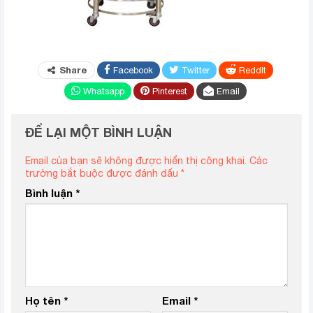
Share
Facebook
Twitter
ReddIt
Whatsapp
Pinterest
Email
ĐỂ LẠI MỘT BÌNH LUẬN
Email của bạn sẽ không được hiển thị công khai.
Các
trường bắt buộc được đánh dấu
*
Bình luận
*
Họ tên
*
Email
*