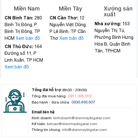
Miền Nam
Miền Tây
Xưởng sản
xuất
CN Bình Tân:
CN Cần Thơ:
280
12
Nhà xưởng:
153
Bình Trị Đông, P
Nguyễn Việt Dũng,
Nguyễn Thị Tú,
Bình Trị Đông, TP
P Lê Bình, TP Cần
Phường Bình Hưng
HCM
Xem bản đồ
Thơ
Xem bản đồ
Hòa B, Quận Bình
CN Thủ Đức:
164
Tân, TP.HCM
Đường số 11, P
Linh Xuân, TP HCM
Xem bản đồ
Tổng đài hỗ trợ
(8h00 - 20h00)
0911.005.012
Tổng đài mua hàng:
0936.466.607
Bảo hành - Sửa chữa:
Email liên hệ
Kinh doanh:
kinhdoanh@dienmaybigstar.com
Kế toán:
ketoan@dienmaybigstar.com
Thông tin chung:
info@dienmaybigstar.com