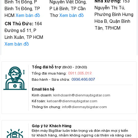
Nhà xưởng:
153
Bình Trị Đông, P
Nguyễn Việt Dũng,
Nguyễn Thị Tú,
Bình Trị Đông, TP
P Lê Bình, TP Cần
Phường Bình Hưng
HCM
Xem bản đồ
Thơ
Xem bản đồ
Hòa B, Quận Bình
CN Thủ Đức:
164
Tân, TP.HCM
Đường số 11, P
Linh Xuân, TP HCM
Xem bản đồ
Tổng đài hỗ trợ
(8h00 - 20h00)
0911.005.012
Tổng đài mua hàng:
0936.466.607
Bảo hành - Sửa chữa:
Email liên hệ
Kinh doanh:
kinhdoanh@dienmaybigstar.com
Kế toán:
ketoan@dienmaybigstar.com
Thông tin chung:
info@dienmaybigstar.com
Góp ý từ Khách Hàng
Điện máy BigStar luôn trân trọng và đón nhận mọi ý kiến
từ khách hàng, nhằm không ngừng cải thiện và nâng cao