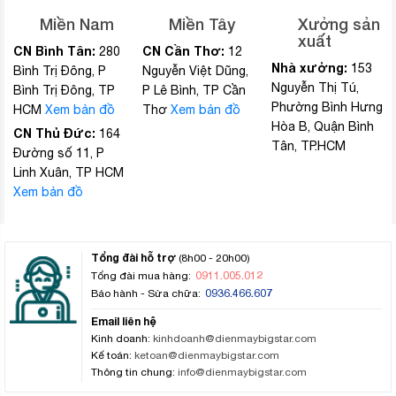
Miền Nam
Miền Tây
Xưởng sản
xuất
CN Bình Tân:
CN Cần Thơ:
280
12
Nhà xưởng:
153
Bình Trị Đông, P
Nguyễn Việt Dũng,
Nguyễn Thị Tú,
Bình Trị Đông, TP
P Lê Bình, TP Cần
Phường Bình Hưng
HCM
Xem bản đồ
Thơ
Xem bản đồ
Hòa B, Quận Bình
CN Thủ Đức:
164
Tân, TP.HCM
Đường số 11, P
Linh Xuân, TP HCM
Xem bản đồ
Tổng đài hỗ trợ
(8h00 - 20h00)
0911.005.012
Tổng đài mua hàng:
0936.466.607
Bảo hành - Sửa chữa:
Email liên hệ
Kinh doanh:
kinhdoanh@dienmaybigstar.com
Kế toán:
ketoan@dienmaybigstar.com
Thông tin chung:
info@dienmaybigstar.com