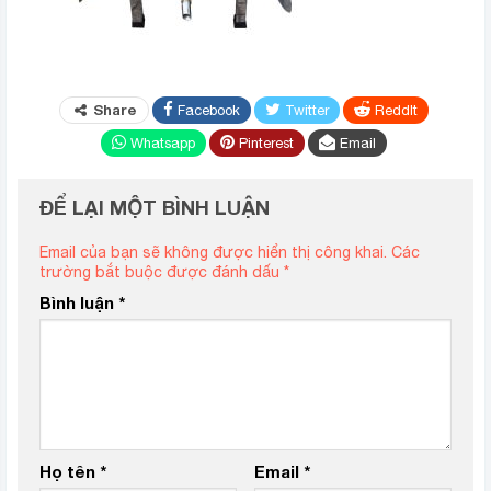
Share
Facebook
Twitter
ReddIt
Whatsapp
Pinterest
Email
ĐỂ LẠI MỘT BÌNH LUẬN
Email của bạn sẽ không được hiển thị công khai.
Các
trường bắt buộc được đánh dấu
*
Bình luận
*
Họ tên
*
Email
*