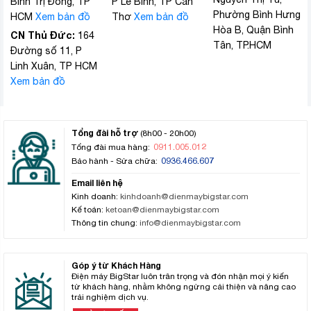
Bình Trị Đông, TP
P Lê Bình, TP Cần
Phường Bình Hưng
HCM
Xem bản đồ
Thơ
Xem bản đồ
Hòa B, Quận Bình
CN Thủ Đức:
164
Tân, TP.HCM
Đường số 11, P
Linh Xuân, TP HCM
Xem bản đồ
Tổng đài hỗ trợ
(8h00 - 20h00)
0911.005.012
Tổng đài mua hàng:
0936.466.607
Bảo hành - Sửa chữa:
Email liên hệ
Kinh doanh:
kinhdoanh@dienmaybigstar.com
Kế toán:
ketoan@dienmaybigstar.com
Thông tin chung:
info@dienmaybigstar.com
Góp ý từ Khách Hàng
Điện máy BigStar luôn trân trọng và đón nhận mọi ý kiến
từ khách hàng, nhằm không ngừng cải thiện và nâng cao
trải nghiệm dịch vụ.