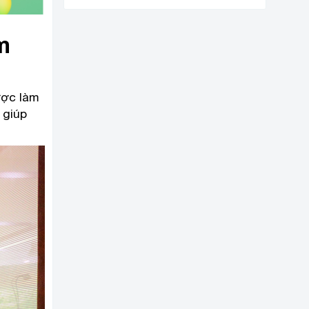
m
ược làm
 giúp