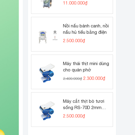
11.000.000
₫
Nồi nấu bánh canh, nồi
nấu hủ tiếu bằng điện
2.500.000
₫
Máy thái thịt mini dùng
cho quán phở
Giá
Giá
2.300.000
₫
2.400.000
₫
gốc
hiện
là:
tại
2.400.000₫.
là:
2.300.000₫.
Máy cắt thịt bò tươi
sống RS-70D 2mm
(thịt bò tái phở)
2.500.000
₫