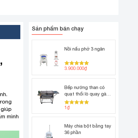
Sản phẩm bán chạy
Nồi nấu phở 3 ngăn
,
3.900.000
₫
Được xếp
hạng
5.00
5 sao
Bếp nướng than có
nh.
quạt thổi lò quay gà
vịt
trong
1
₫
 giúp
Được xếp
hạng
5.00
ẩm mình
5 sao
Máy chia bột bằng tay
36 phần