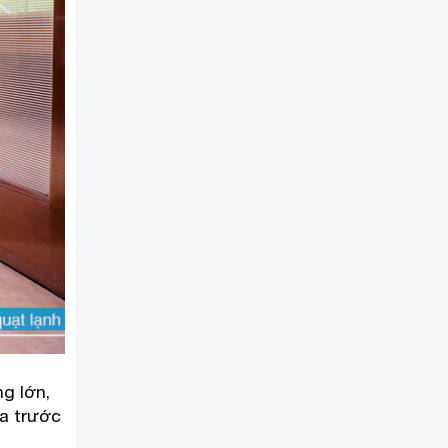
g lớn,
ía trước