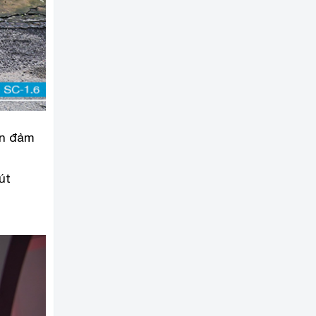
ẫn đảm
út