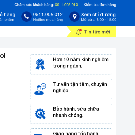
Chăm sóc khách hàng:
0911.005.012
Kiểm tra đơn hàng
ỏ hàng
0911.005.012
Xem chỉ đường
sản phẩm
Hotline mua hàng
Mở cửa: 8:00 - 18:00
Tin tức mới
ol
Hơn 10 năm kinh nghiệm
trong ngành.
Tư vấn tận tâm, chuyên
nghiệp.
Bảo hành, sửa chữa
nhanh chóng.
Giao hàng tốc hành,