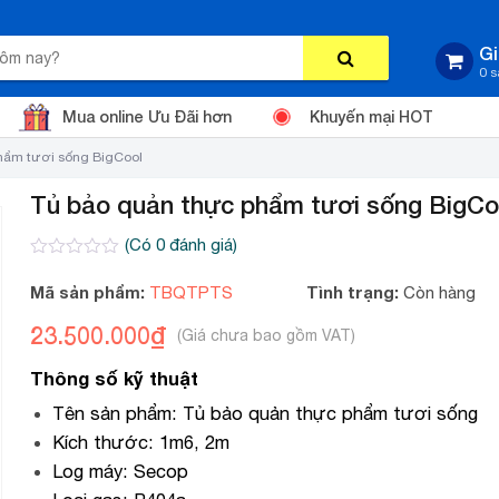
Gi
0 
Mua online Ưu Đãi hơn
Khuyến mại HOT
hẩm tươi sống BigCool
Tủ bảo quản thực phẩm tươi sống BigCo
(Có
0
đánh giá)
0
2
trên
Mã sản phẩm:
Tình trạng:
TBQTPTS
Còn hàng
5
dựa
23.500.000
₫
trên
đánh
giá
Thông số kỹ thuật
Tên sản phẩm: Tủ bảo quản thực phẩm tươi sống
Kích thước: 1m6, 2m
Log máy: Secop