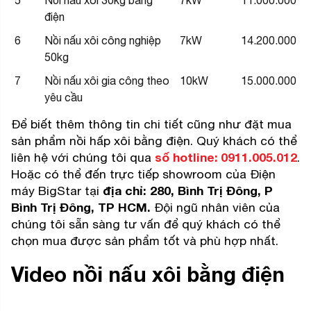
5
Nồi nấu xôi 30kg bằng
7kW
11.000.000
điện
6
Nồi nấu xôi công nghiệp
7kW
14.200.000
50kg
7
Nồi nấu xôi gia công theo
10kW
15.000.000
yêu cầu
Để biết thêm thông tin chi tiết cũng như đặt mua
sản phẩm nồi hấp xôi bằng điện. Quý khách có thể
liên hệ với chúng tôi qua
số hotline:
0911.005.012
.
Hoặc có thể đến trực tiếp showroom của Điện
máy BigStar tại
địa chỉ: 280, Bình Trị Đông, P
Bình Trị Đông, TP HCM.
Đội ngũ nhân viên của
chúng tôi sẵn sàng tư vấn để quý khách có thể
chọn mua được sản phẩm tốt và phù hợp nhất.
Video nồi nấu xôi bằng điện