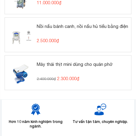
11.000.000
₫
Nồi nấu bánh canh, nồi nấu hủ tiếu bằng điện
2.500.000
₫
Máy thái thịt mini dùng cho quán phở
Giá
Giá
2.300.000
₫
2.400.000
₫
gốc
hiện
là:
tại
2.400.000₫.
là:
2.300.000₫.
Hơn 10 năm kinh nghiệm trong
Tư vấn tận tâm, chuyên nghiệp.
ngành.