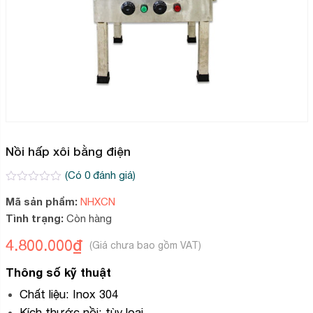
Nồi hấp xôi bằng điện
(Có
0
đánh giá)
0
2
Mã sản phẩm:
NHXCN
trên
5
Tình trạng:
Còn hàng
dựa
trên
4.800.000
₫
đánh
giá
Thông số kỹ thuật
Chất liệu: Inox 304
Kích thước nồi: tùy loại