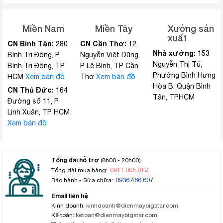
Miền Nam
Miền Tây
Xưởng sản
xuất
CN Bình Tân:
CN Cần Thơ:
280
12
Nhà xưởng:
153
Bình Trị Đông, P
Nguyễn Việt Dũng,
Nguyễn Thị Tú,
Bình Trị Đông, TP
P Lê Bình, TP Cần
Phường Bình Hưng
HCM
Xem bản đồ
Thơ
Xem bản đồ
Hòa B, Quận Bình
CN Thủ Đức:
164
Tân, TP.HCM
Đường số 11, P
Linh Xuân, TP HCM
Xem bản đồ
Tổng đài hỗ trợ
(8h00 - 20h00)
0911.005.012
Tổng đài mua hàng:
0936.466.607
Bảo hành - Sửa chữa:
Email liên hệ
Kinh doanh:
kinhdoanh@dienmaybigstar.com
Kế toán:
ketoan@dienmaybigstar.com