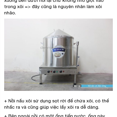
xuống bên dưới nồi lại chứ không nhỏ giọt vào
trong xôi => đây cũng là nguyên nhân làm xôi
nhão.
+ Nồi nấu xôi sử dụng sọt rời để chứa xôi, có thể
nhấc ra và cũng giúp việc lấy xôi ra dễ dàng.
+ Bên ngoài nồi có một ống tiếp nước, ống này