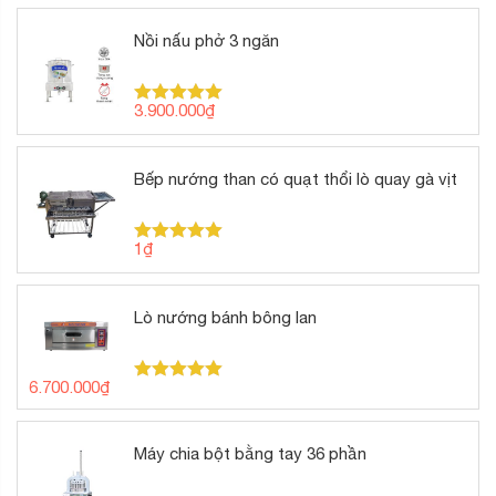
Nồi nấu phở 3 ngăn
3.900.000
₫
Được xếp
hạng
5.00
5 sao
Bếp nướng than có quạt thổi lò quay gà vịt
1
₫
Được xếp
hạng
5.00
5 sao
Lò nướng bánh bông lan
6.700.000
₫
Được xếp
hạng
5.00
5 sao
Máy chia bột bằng tay 36 phần