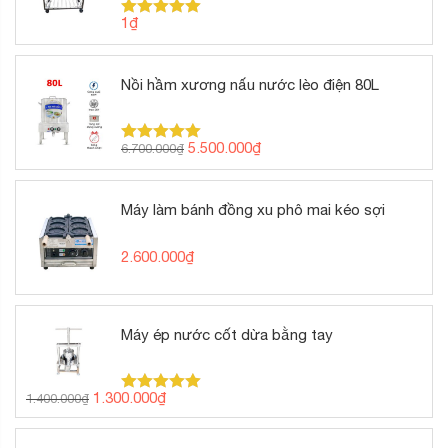
1
₫
Được xếp
hạng
5.00
5 sao
Nồi hầm xương nấu nước lèo điện 80L
Giá
Giá
5.500.000
₫
6.700.000
₫
Được xếp
gốc
hiện
hạng
5.00
5 sao
là:
tại
6.700.000₫.
là:
Máy làm bánh đồng xu phô mai kéo sợi
5.500.000₫.
2.600.000
₫
Máy ép nước cốt dừa bằng tay
Giá
Giá
1.300.000
₫
1.400.000
₫
Được xếp
gốc
hiện
hạng
5.00
5 sao
là:
tại