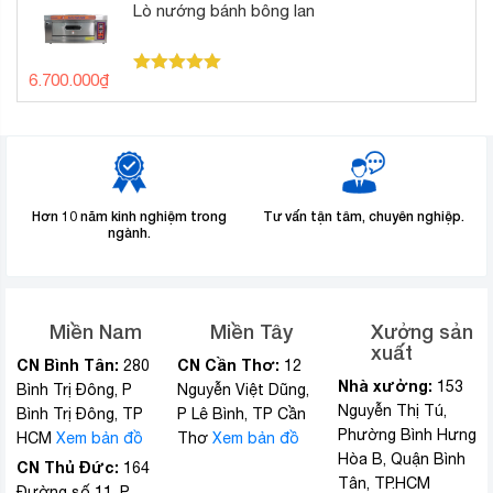
1.400.000₫.
là:
Lò nướng bánh bông lan
1.300.000₫.
6.700.000
₫
Được xếp
hạng
5.00
5 sao
Hơn 10 năm kinh nghiệm trong
Tư vấn tận tâm, chuyên nghiệp.
ngành.
Miền Nam
Miền Tây
Xưởng sản
xuất
CN Bình Tân:
CN Cần Thơ:
280
12
Nhà xưởng:
153
Bình Trị Đông, P
Nguyễn Việt Dũng,
Nguyễn Thị Tú,
Bình Trị Đông, TP
P Lê Bình, TP Cần
Phường Bình Hưng
HCM
Xem bản đồ
Thơ
Xem bản đồ
Hòa B, Quận Bình
CN Thủ Đức:
164
Tân, TP.HCM
Đường số 11, P