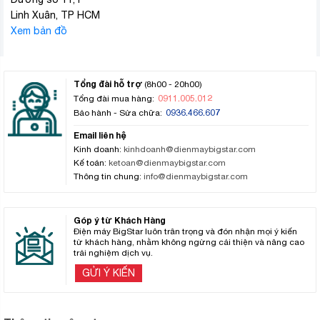
Linh Xuân, TP HCM
Xem bản đồ
Tổng đài hỗ trợ
(8h00 - 20h00)
0911.005.012
Tổng đài mua hàng:
0936.466.607
Bảo hành - Sửa chữa:
Email liên hệ
Kinh doanh:
kinhdoanh@dienmaybigstar.com
Kế toán:
ketoan@dienmaybigstar.com
Thông tin chung:
info@dienmaybigstar.com
Góp ý từ Khách Hàng
Điện máy BigStar luôn trân trọng và đón nhận mọi ý kiến
từ khách hàng, nhằm không ngừng cải thiện và nâng cao
trải nghiệm dịch vụ.
GỬI Ý KIẾN