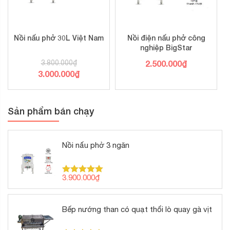
Nồi nấu phở 30L Việt Nam
Nồi điện nấu phở công
nghiệp BigStar
3.800.000
₫
2.500.000
₫
Giá
3.000.000
₫
gốc
Giá
là:
hiện
3.800.000₫.
Sản phẩm bán chạy
tại
là:
3.000.000₫.
Nồi nấu phở 3 ngăn
3.900.000
₫
Được xếp
hạng
5.00
5 sao
Bếp nướng than có quạt thổi lò quay gà vịt