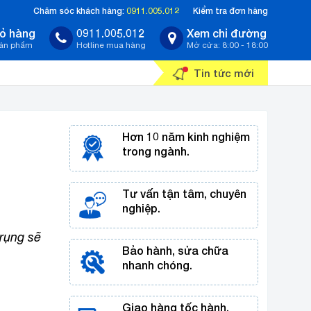
Chăm sóc khách hàng:
0911.005.012
Kiểm tra đơn hàng
ỏ hàng
0911.005.012
Xem chỉ đường
sản phẩm
Hotline mua hàng
Mở cửa: 8:00 - 18:00
Tin tức mới
Hơn 10 năm kinh nghiệm
trong ngành.
Tư vấn tận tâm, chuyên
nghiệp.
rụng sẽ
Bảo hành, sửa chữa
nhanh chóng.
Giao hàng tốc hành,