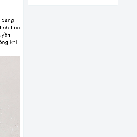
ễ dàng
inh tiêu
ruyền
ỏng khi