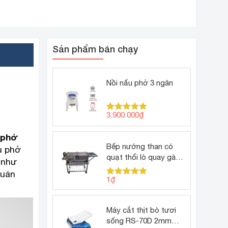
Sản phẩm bán chạy
Nồi nấu phở 3 ngăn
3.900.000
₫
Được xếp
hạng
5.00
5 sao
 phở
Bếp nướng than có
u phở
quạt thổi lò quay gà
 như
vịt
quán
1
₫
Được xếp
hạng
5.00
5 sao
Máy cắt thịt bò tươi
sống RS-70D 2mm