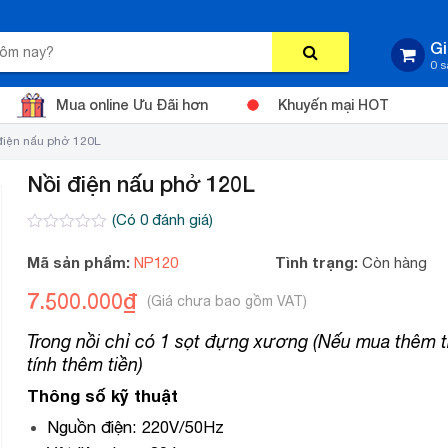
Gi
0 
Mua online Ưu Đãi hơn
Khuyến mại HOT
điện nấu phở 120L
Nồi điện nấu phở 120L
(Có
0
đánh giá)
0
2
trên
Mã sản phẩm:
Tình trạng:
NP120
Còn hàng
5
dựa
7.500.000
₫
trên
đánh
giá
Trong nồi chỉ có 1 sọt đựng xương (Nếu mua thêm t
tính thêm tiền)
Thông số kỹ thuật
Nguồn điện: 220V/50Hz