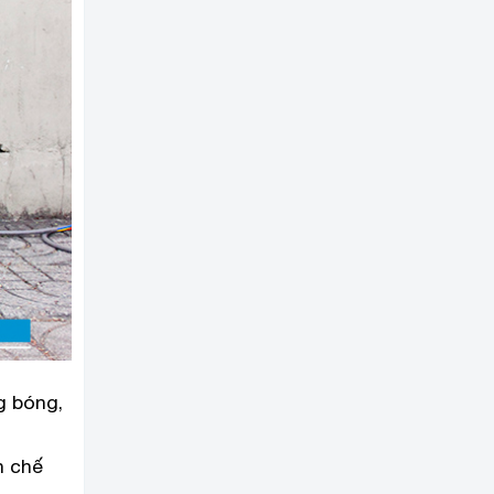
g bóng,
n chế