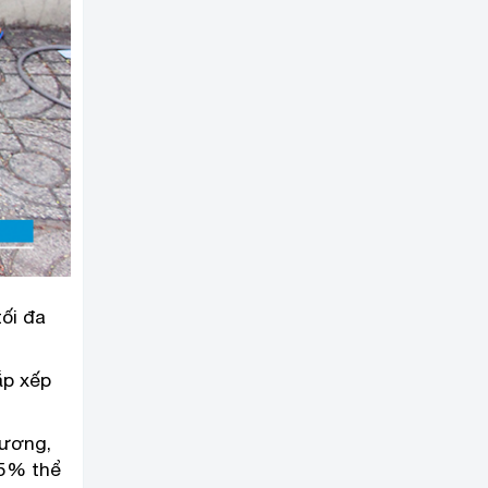
tối đa
ắp xếp
xương,
25% thể