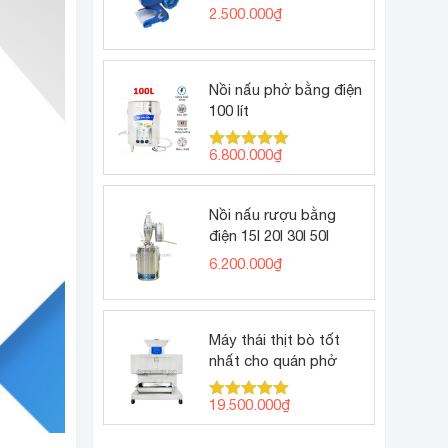
(thịt bò tái phở)
2.500.000
₫
Nồi nấu phở bằng điện
100 lít
6.800.000
₫
Được xếp
hạng
5.00
5 sao
Nồi nấu rượu bằng
điện 15l 20l 30l 50l
6.200.000
₫
Máy thái thịt bò tốt
nhất cho quán phở
19.500.000
₫
Được xếp
hạng
5.00
5 sao