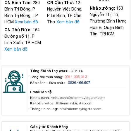
CN Bình Tân:
CN Cần Thơ:
280
12
Nhà xưởng:
153
Bình Trị Đông, P
Nguyễn Việt Dũng,
Nguyễn Thị Tú,
Bình Trị Đông, TP
P Lê Bình, TP Cần
Phường Bình Hưng
HCM
Xem bản đồ
Thơ
Xem bản đồ
Hòa B, Quận Bình
CN Thủ Đức:
164
Tân, TP.HCM
Đường số 11, P
Linh Xuân, TP HCM
Xem bản đồ
Tổng đài hỗ trợ
(8h00 - 20h00)
0911.005.012
Tổng đài mua hàng:
0936.466.607
Bảo hành - Sửa chữa:
Email liên hệ
Kinh doanh:
kinhdoanh@dienmaybigstar.com
Kế toán:
ketoan@dienmaybigstar.com
Thông tin chung:
info@dienmaybigstar.com
Góp ý từ Khách Hàng