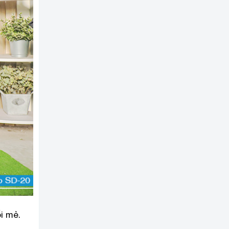
i mẻ.