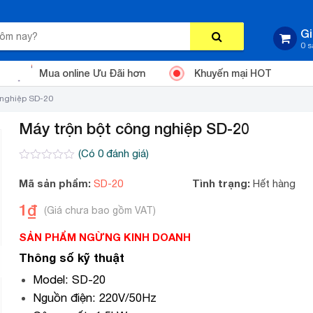
Gi
0 
Mua online Ưu Đãi hơn
Khuyến mại HOT
 nghiệp SD-20
Máy trộn bột công nghiệp SD-20
(Có
0
đánh giá)
0
2
trên
Mã sản phẩm:
Tình trạng:
SD-20
Hết hàng
5
dựa
1
₫
trên
đánh
giá
SẢN PHẨM NGỪNG KINH DOANH
Thông số kỹ thuật
Model: SD-20
Nguồn điện: 220V/50Hz