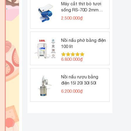
2.300.000₫.
Máy cắt thịt bò tươi
sống RS-70D 2mm
(thịt bò tái phở)
2.500.000
₫
Nồi nấu phở bằng điện
100 lít
6.800.000
₫
Được xếp
hạng
5.00
5 sao
Nồi nấu rượu bằng
điện 15l 20l 30l 50l
6.200.000
₫