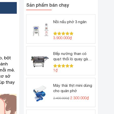
Sản phẩm bán chạy
Nồi nấu phở 3 ngăn
3.900.000
₫
Được xếp
hạng
5.00
5 sao
Bếp nướng than có
o, bột
quạt thổi lò quay gà
bánh
vịt
mỗi mẻ.
1
₫
Được xếp
hạng
5.00
cơ sở
5 sao
úp thay
Máy thái thịt mini dùng
cho quán phở
Giá
Giá
2.300.000
₫
2.400.000
₫
gốc
hiện
là:
tại
2.400.000₫.
là: