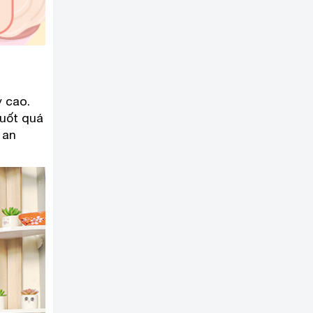
ỳ cao.
suốt quá
 an