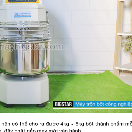
0L nên có thể cho ra được 4kg ~ 6kg bột thành phẩm mỗ
khi đậy chặt nắp máy mới vận hành.