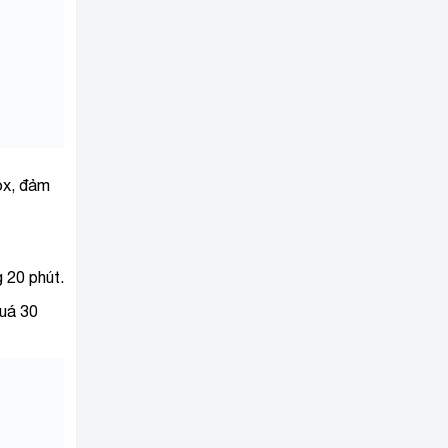
ox, đảm
 20 phút.
quá 30