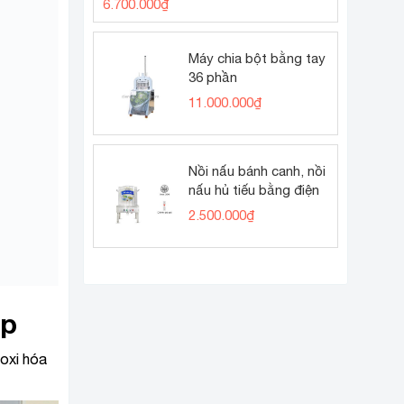
6.700.000
₫
Được xếp
hạng
5.00
5 sao
Máy chia bột bằng tay
36 phần
11.000.000
₫
Nồi nấu bánh canh, nồi
nấu hủ tiếu bằng điện
2.500.000
₫
ệp
 oxi hóa