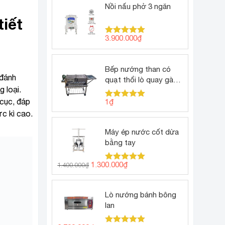
Nồi nấu phở 3 ngăn
iết
3.900.000
₫
Được xếp
hạng
5.00
5 sao
Bếp nướng than có
 đánh
quạt thổi lò quay gà
 loại.
vịt
 cục, đáp
1
₫
Được xếp
hạng
5.00
ực kì cao.
5 sao
Máy ép nước cốt dừa
bằng tay
Giá
Giá
1.300.000
₫
1.400.000
₫
Được xếp
gốc
hiện
hạng
5.00
5 sao
là:
tại
1.400.000₫.
là:
Lò nướng bánh bông
1.300.000₫.
lan