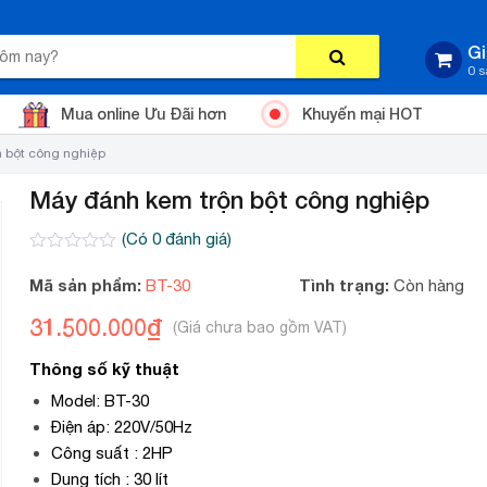
Gi
0 
Mua online Ưu Đãi hơn
Khuyến mại HOT
 bột công nghiệp
Máy đánh kem trộn bột công nghiệp
(Có
0
đánh giá)
0
2
trên
Mã sản phẩm:
Tình trạng:
BT-30
Còn hàng
5
dựa
31.500.000
₫
trên
đánh
giá
Thông số kỹ thuật
Model: BT-30
Điện áp: 220V/50Hz
Công suất : 2HP
Dung tích : 30 lít