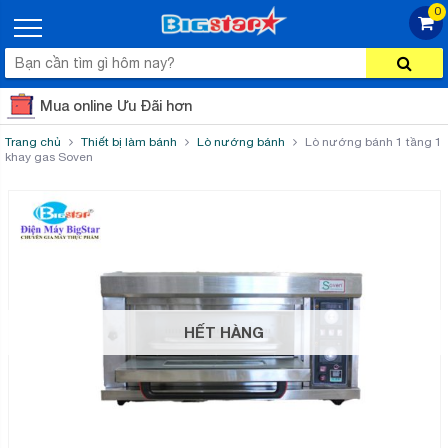
0
Mua online Ưu Đãi hơn
Trang chủ
Thiết bị làm bánh
Lò nướng bánh
Lò nướng bánh 1 tầng 1
khay gas Soven
HẾT HÀNG