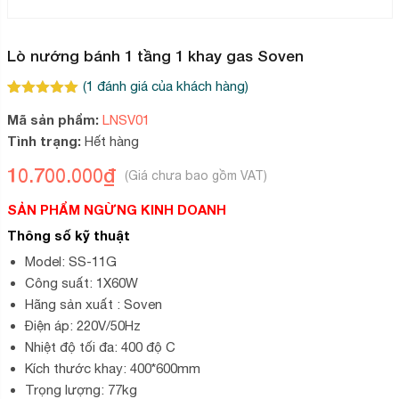
Lò nướng bánh 1 tầng 1 khay gas Soven
(
1
đánh giá của khách hàng)
5.00
1
trên 5
Mã sản phẩm:
LNSV01
dựa trên
đánh giá
Tình trạng:
Hết hàng
10.700.000
₫
SẢN PHẨM NGỪNG KINH DOANH
Thông số kỹ thuật
Model: SS-11G
Công suất: 1X60W
Hãng sản xuất : Soven
Điện áp: 220V/50Hz
Nhiệt độ tối đa: 400 độ C
Kích thước khay: 400*600mm
Trọng lượng: 77kg