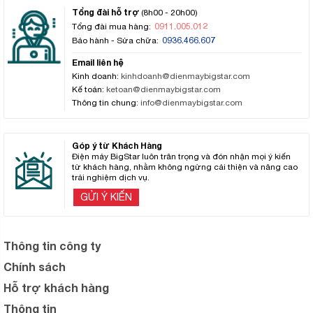
Tổng đài hỗ trợ
(8h00 - 20h00)
0911.005.012
Tổng đài mua hàng:
0936.466.607
Bảo hành - Sửa chữa:
Email liên hệ
Kinh doanh:
kinhdoanh@dienmaybigstar.com
Kế toán:
ketoan@dienmaybigstar.com
Thông tin chung:
info@dienmaybigstar.com
Góp ý từ Khách Hàng
Điện máy BigStar luôn trân trọng và đón nhận mọi ý kiến
từ khách hàng, nhằm không ngừng cải thiện và nâng cao
trải nghiệm dịch vụ.
GỬI Ý KIẾN
Thông tin công ty
Chính sách
Hỗ trợ khách hàng
Thông tin