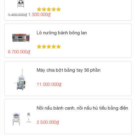
Giá
Giá
1.300.000
₫
1.400.000
₫
Được xếp
gốc
hiện
hạng
5.00
5 sao
là:
tại
1.400.000₫.
là:
Lò nướng bánh bông lan
1.300.000₫.
6.700.000
₫
Được xếp
hạng
5.00
5 sao
Máy chia bột bằng tay 36 phần
11.000.000
₫
Nồi nấu bánh canh, nồi nấu hủ tiếu bằng điện
2.500.000
₫