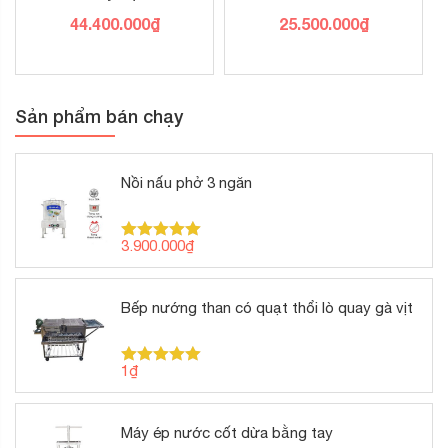
44.400.000
₫
25.500.000
₫
Sản phẩm bán chạy
Nồi nấu phở 3 ngăn
3.900.000
₫
Được xếp
hạng
5.00
5 sao
Bếp nướng than có quạt thổi lò quay gà vịt
1
₫
Được xếp
hạng
5.00
5 sao
Máy ép nước cốt dừa bằng tay