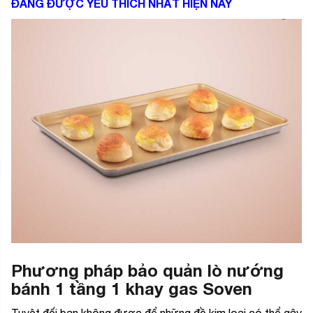
ĐANG ĐƯỢC YÊU THÍCH NHẤT HIỆN NAY
Phương pháp bảo quản lò nướng
bánh 1 tầng 1 khay gas Soven