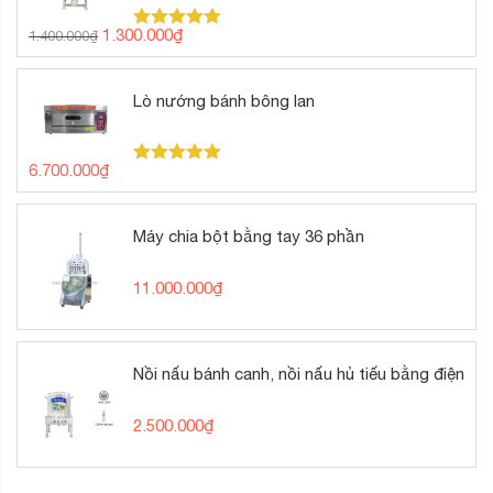
Giá
Giá
1.300.000
₫
1.400.000
₫
Được xếp
gốc
hiện
hạng
5.00
5 sao
là:
tại
1.400.000₫.
là:
Lò nướng bánh bông lan
1.300.000₫.
6.700.000
₫
Được xếp
hạng
5.00
5 sao
Máy chia bột bằng tay 36 phần
11.000.000
₫
Nồi nấu bánh canh, nồi nấu hủ tiếu bằng điện
2.500.000
₫