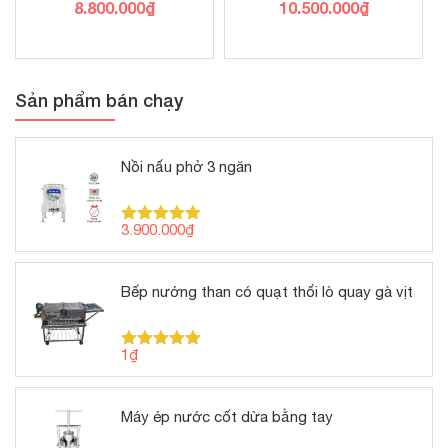
8.800.000
₫
10.500.000
₫
Sản phẩm bán chạy
Nồi nấu phở 3 ngăn
3.900.000
₫
Được xếp
hạng
5.00
5 sao
Bếp nướng than có quạt thổi lò quay gà vịt
1
₫
Được xếp
hạng
5.00
5 sao
Máy ép nước cốt dừa bằng tay