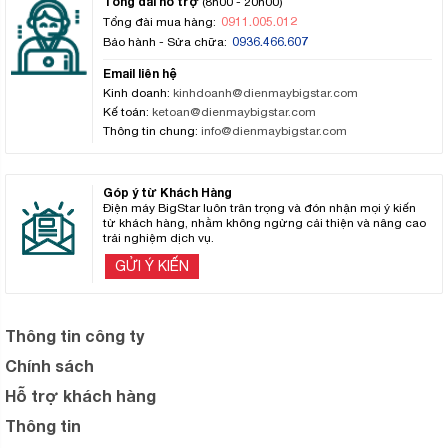
Tổng đài hỗ trợ
(8h00 - 20h00)
0911.005.012
Tổng đài mua hàng:
0936.466.607
Bảo hành - Sửa chữa:
Email liên hệ
Kinh doanh:
kinhdoanh@dienmaybigstar.com
Kế toán:
ketoan@dienmaybigstar.com
Thông tin chung:
info@dienmaybigstar.com
Góp ý từ Khách Hàng
Điện máy BigStar luôn trân trọng và đón nhận mọi ý kiến
từ khách hàng, nhằm không ngừng cải thiện và nâng cao
trải nghiệm dịch vụ.
GỬI Ý KIẾN
Thông tin công ty
Chính sách
Hỗ trợ khách hàng
Thông tin