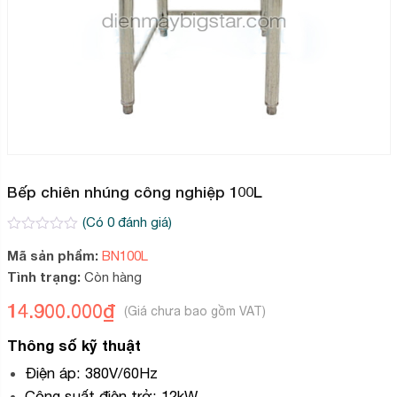
Bếp chiên nhúng công nghiệp 100L
(Có
0
đánh giá)
0
2
Mã sản phẩm:
BN100L
trên
5
Tình trạng:
Còn hàng
dựa
trên
14.900.000
₫
đánh
giá
Thông số kỹ thuật
Điện áp: 380V/60Hz
Công suất điện trở: 12kW