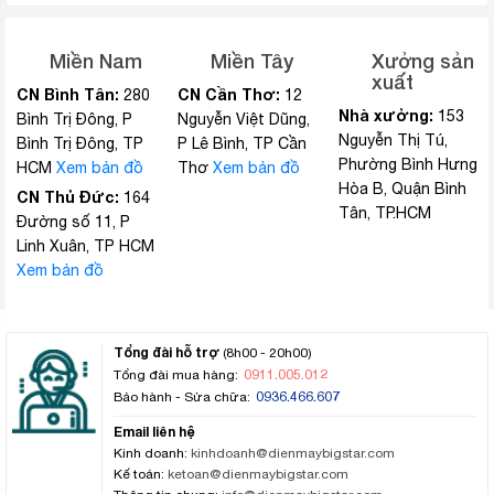
Miền Nam
Miền Tây
Xưởng sản
xuất
CN Bình Tân:
CN Cần Thơ:
280
12
Nhà xưởng:
153
Bình Trị Đông, P
Nguyễn Việt Dũng,
Nguyễn Thị Tú,
Bình Trị Đông, TP
P Lê Bình, TP Cần
Phường Bình Hưng
HCM
Xem bản đồ
Thơ
Xem bản đồ
Hòa B, Quận Bình
CN Thủ Đức:
164
Tân, TP.HCM
Đường số 11, P
Linh Xuân, TP HCM
Xem bản đồ
Tổng đài hỗ trợ
(8h00 - 20h00)
0911.005.012
Tổng đài mua hàng:
0936.466.607
Bảo hành - Sửa chữa:
Email liên hệ
Kinh doanh:
kinhdoanh@dienmaybigstar.com
Kế toán:
ketoan@dienmaybigstar.com