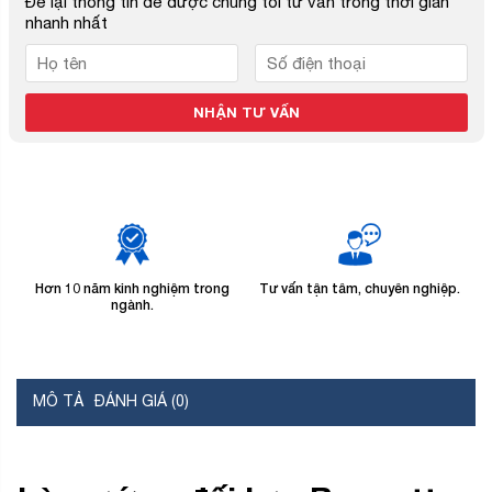
Để lại thông tin để được chúng tôi tư vấn trong thời gian
nhanh nhất
Hơn 10 năm kinh nghiệm trong
Tư vấn tận tâm, chuyên nghiệp.
B
ngành.
MÔ TẢ
ĐÁNH GIÁ (0)