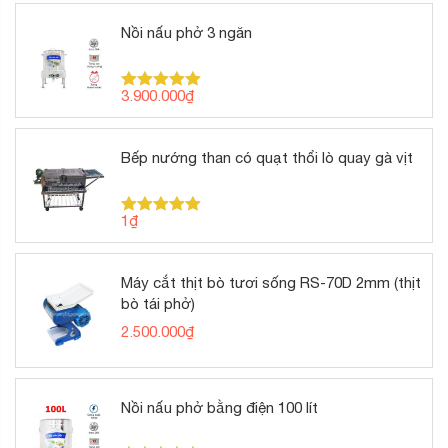
Nồi nấu phở 3 ngăn
3.900.000
₫
Được xếp
hạng
5.00
5 sao
Bếp nướng than có quạt thổi lò quay gà vịt
1
₫
Được xếp
hạng
5.00
5 sao
Máy cắt thịt bò tươi sống RS-70D 2mm (thịt
bò tái phở)
2.500.000
₫
Nồi nấu phở bằng điện 100 lít