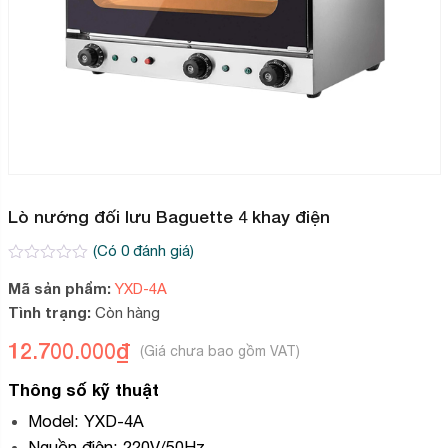
Lò nướng đối lưu Baguette 4 khay điện
(Có
0
đánh giá)
0
2
Mã sản phẩm:
YXD-4A
trên
5
Tình trạng:
Còn hàng
dựa
trên
12.700.000
₫
đánh
giá
Thông số kỹ thuật
Model: YXD-4A
Nguồn điện: 220V/50Hz