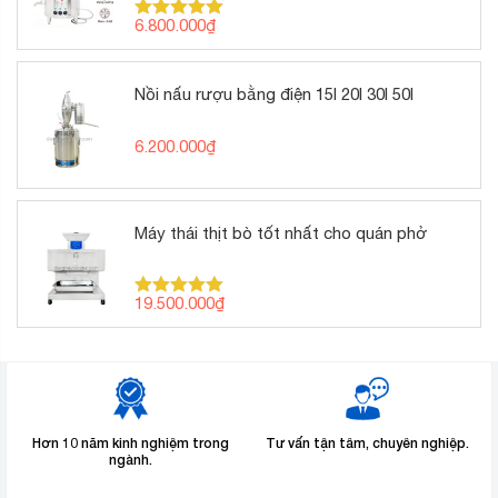
6.800.000
₫
Được xếp
hạng
5.00
5 sao
Nồi nấu rượu bằng điện 15l 20l 30l 50l
6.200.000
₫
Máy thái thịt bò tốt nhất cho quán phở
19.500.000
₫
Được xếp
hạng
5.00
5 sao
Hơn 10 năm kinh nghiệm trong
Tư vấn tận tâm, chuyên nghiệp.
ngành.