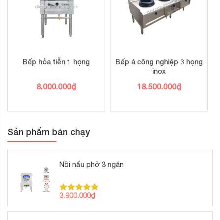
Bếp hỏa tiễn 1 họng
Bếp á công nghiệp 3 họng
inox
8.000.000
₫
18.500.000
₫
Sản phẩm bán chạy
Nồi nấu phở 3 ngăn
3.900.000
₫
Được xếp
hạng
5.00
5 sao