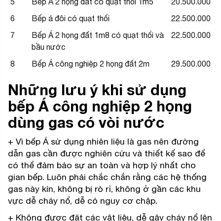
5
Bếp Á 2 họng đất có quạt thổi 1m5
20.500.000
6
Bếp á đôi có quạt thổi
22.500.000
7
Bếp Á 2 họng đất 1m8 có quạt thổi và
22.500.000
bầu nước
8
Bếp Á công nghiệp 2 họng đất 2m
29.500.000
Những lưu ý khi sử dụng
bếp Á công nghiệp 2 họng
dùng gas có vòi nước
+ Vì bếp Á sử dụng nhiên liệu là gas nên đường
dẫn gas cần được nghiên cứu và thiết kế sao để
có thể đảm bảo sự an toàn và hợp lý nhất cho
gian bếp. Luôn phải chắc chắn rằng các hệ thống
gas này kín, không bị rò rỉ, không ở gần các khu
vực dễ cháy nổ, dễ có nguy cơ chập.
+ Không được đặt các vật liệu, dễ gây cháy nổ lên