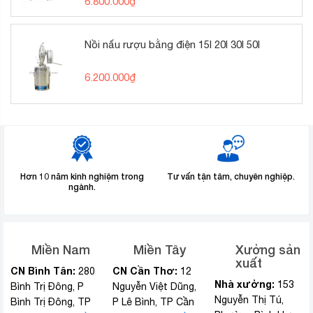
6.800.000
₫
Được xếp
hạng
5.00
5 sao
Nồi nấu rượu bằng điện 15l 20l 30l 50l
6.200.000
₫
Hơn 10 năm kinh nghiệm trong
Tư vấn tận tâm, chuyên nghiệp.
ngành.
Miền Nam
Miền Tây
Xưởng sản
xuất
CN Bình Tân:
CN Cần Thơ:
280
12
Nhà xưởng:
153
Bình Trị Đông, P
Nguyễn Việt Dũng,
Nguyễn Thị Tú,
Bình Trị Đông, TP
P Lê Bình, TP Cần