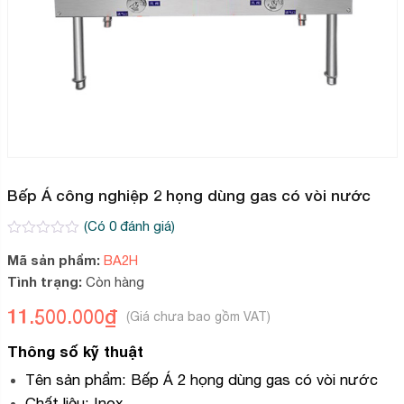
Bếp Á công nghiệp 2 họng dùng gas có vòi nước
(Có
0
đánh giá)
0
2
Mã sản phẩm:
BA2H
trên
5
Tình trạng:
Còn hàng
dựa
trên
11.500.000
₫
đánh
giá
Thông số kỹ thuật
Tên sản phẩm: Bếp Á 2 họng dùng gas có vòi nước
Chất liệu: Inox