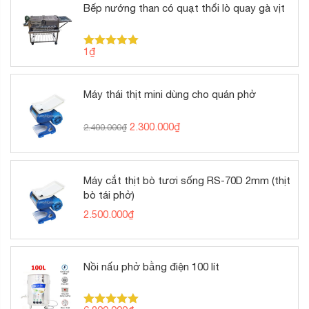
Bếp nướng than có quạt thổi lò quay gà vịt
1
₫
Được xếp
hạng
5.00
5 sao
Máy thái thịt mini dùng cho quán phở
Giá
Giá
2.300.000
₫
2.400.000
₫
gốc
hiện
là:
tại
2.400.000₫.
là:
2.300.000₫.
Máy cắt thịt bò tươi sống RS-70D 2mm (thịt
bò tái phở)
2.500.000
₫
Nồi nấu phở bằng điện 100 lít