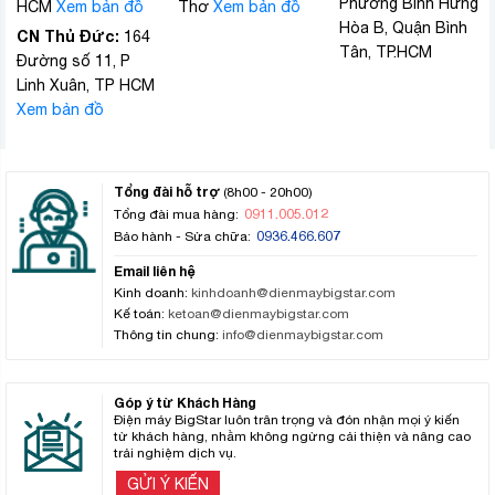
Phường Bình Hưng
HCM
Xem bản đồ
Thơ
Xem bản đồ
Hòa B, Quận Bình
CN Thủ Đức:
164
Tân, TP.HCM
Đường số 11, P
Linh Xuân, TP HCM
Xem bản đồ
Tổng đài hỗ trợ
(8h00 - 20h00)
0911.005.012
Tổng đài mua hàng:
0936.466.607
Bảo hành - Sửa chữa:
Email liên hệ
Kinh doanh:
kinhdoanh@dienmaybigstar.com
Kế toán:
ketoan@dienmaybigstar.com
Thông tin chung:
info@dienmaybigstar.com
Góp ý từ Khách Hàng
Điện máy BigStar luôn trân trọng và đón nhận mọi ý kiến
từ khách hàng, nhằm không ngừng cải thiện và nâng cao
trải nghiệm dịch vụ.
GỬI Ý KIẾN