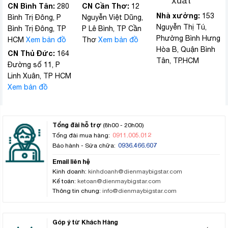
xuất
CN Bình Tân:
CN Cần Thơ:
280
12
Nhà xưởng:
153
Bình Trị Đông, P
Nguyễn Việt Dũng,
Nguyễn Thị Tú,
Bình Trị Đông, TP
P Lê Bình, TP Cần
Phường Bình Hưng
HCM
Xem bản đồ
Thơ
Xem bản đồ
Hòa B, Quận Bình
CN Thủ Đức:
164
Tân, TP.HCM
Đường số 11, P
Linh Xuân, TP HCM
Xem bản đồ
Tổng đài hỗ trợ
(8h00 - 20h00)
0911.005.012
Tổng đài mua hàng:
0936.466.607
Bảo hành - Sửa chữa:
Email liên hệ
Kinh doanh:
kinhdoanh@dienmaybigstar.com
Kế toán:
ketoan@dienmaybigstar.com
Thông tin chung:
info@dienmaybigstar.com
Góp ý từ Khách Hàng