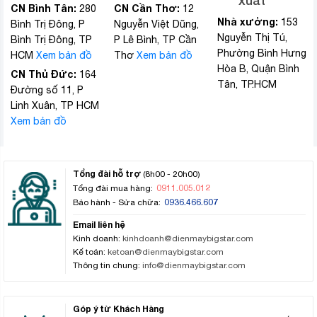
xuất
CN Bình Tân:
CN Cần Thơ:
280
12
Nhà xưởng:
153
Bình Trị Đông, P
Nguyễn Việt Dũng,
Nguyễn Thị Tú,
Bình Trị Đông, TP
P Lê Bình, TP Cần
Phường Bình Hưng
HCM
Xem bản đồ
Thơ
Xem bản đồ
Hòa B, Quận Bình
CN Thủ Đức:
164
Tân, TP.HCM
Đường số 11, P
Linh Xuân, TP HCM
Xem bản đồ
Tổng đài hỗ trợ
(8h00 - 20h00)
0911.005.012
Tổng đài mua hàng:
0936.466.607
Bảo hành - Sửa chữa:
Email liên hệ
Kinh doanh:
kinhdoanh@dienmaybigstar.com
Kế toán:
ketoan@dienmaybigstar.com
Thông tin chung:
info@dienmaybigstar.com
Góp ý từ Khách Hàng